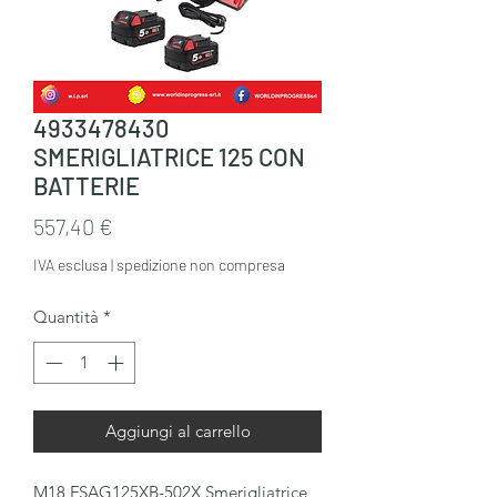
4933478430
SMERIGLIATRICE 125 CON
BATTERIE
Prezzo
557,40 €
IVA esclusa
|
spedizione non compresa
Quantità
*
Aggiungi al carrello
M18 FSAG125XB-502X Smerigliatrice 